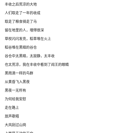
丰收之后荒凉的大地
人们取走了一年的收成
取走了粮食骑走了马
留在地里的人，埋得很深
草杈闪闪发亮，稻草堆在火上
稻谷堆在黑暗的谷仓
谷仓中太黑暗，太寂静，太丰收
也太荒凉，我在丰收中看到了阎王的眼睛
黑雨滴一样的鸟群
从黄昏飞入黑夜
黑夜一无所有
为何给我安慰
走在路上
放声歌唱
大风刮过山岗