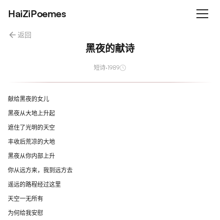
HaiZiPoemes
返回
黑夜的献诗
短诗
·
1989
献给黑夜的女儿
黑夜从大地上升起
遮住了光明的天空
丰收后荒凉的大地
黑夜从你内部上升
你从远方来，我到远方去
遥远的路程经过这里
天空一无所有
为何给我安慰