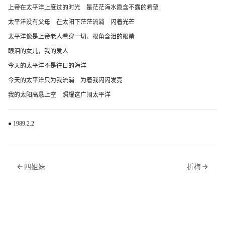
上帝在太平洋上度过的时光 是茫茫海水隐含不露的希望
太平洋没有父母 在太阳下茫茫流淌 闪着光芒
太平洋像是上帝老人看穿一切、眼角含泪的眼睛
眼泪的女儿，我的爱人
今天的太平洋不是往日的海洋
今天的太平洋只为我流淌 为着我闪闪发亮
我的太阳高悬上空 照耀这广阔太平洋
● 1989.2.2
四姐妹
折梅