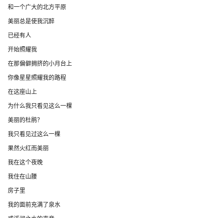
和一个广大的北方平原
美丽总是使我沉醉
已经有人
开始照耀我
在那偏僻拥挤的小月台上
你像星星照耀我的路程
在这座山上
为什么我只看见这么一棵
美丽的杜鹃？
我只看见过这么一棵
果然火红而美丽
我在这个夜晚
我住在山腰
房子里
我的面前充满了泉水