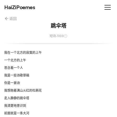
HaiZiPoemes
返回
跳伞塔
短诗
·
1988
我在一个北方的寂寞的上午
一个北方的上午
思念着一个人
我是一些诗歌草稿
你是一首诗
我想抱着满山火红的杜鹃花
走入静静的跳伞塔
我清楚地意识到
前面就是一条大河