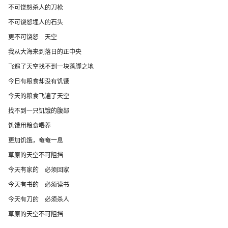
不可饶恕杀人的刀枪
不可饶恕埋人的石头
更不可饶恕 天空
我从大海来到落日的正中央
飞遍了天空找不到一块落脚之地
今日有粮食却没有饥饿
今天的粮食飞遍了天空
找不到一只饥饿的腹部
饥饿用粮食喂养
更加饥饿，奄奄一息
草原的天空不可阻挡
今天有家的 必须回家
今天有书的 必须读书
今天有刀的 必须杀人
草原的天空不可阻挡