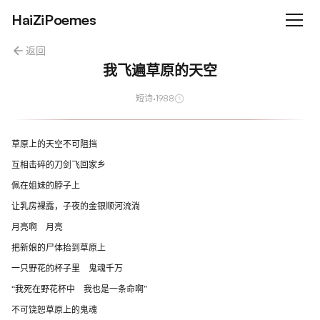
HaiZiPoemes
返回
我飞遍草原的天空
短诗
·
1988
草原上的天空不可阻挡
互相击碎的刀剑飞回家乡
佩在姐妹的脖子上
让乳房裸露，子夜的金银顺河流淌
月亮啊 月亮
把新娘的尸体抬到草原上
一只野花的杯子里 鬼魂千万
“我死在野花杯中 我也是一条命啊”
不可饶恕草原上的鬼魂