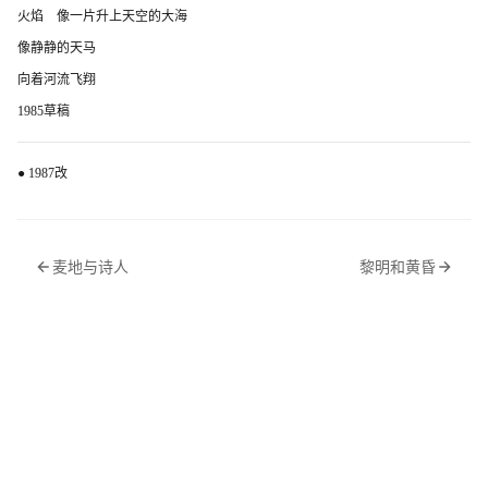
火焰 像一片升上天空的大海
像静静的天马
向着河流飞翔
1985草稿
● 1987改
麦地与诗人
黎明和黄昏