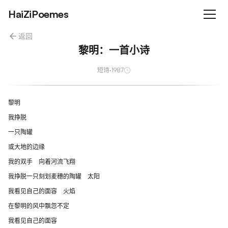
HaiZiPoemes
返回
黎明：一首小诗
短诗
·
1987
黎明
我挣脱
一只陶罐
或大地的边缘
我的双手 向着河流飞翔
我挣脱一只刻划麦穗的陶罐 太阳
我看见自己的面容 火焰
在黎明的风中飘忽不定
我看见自己的面容