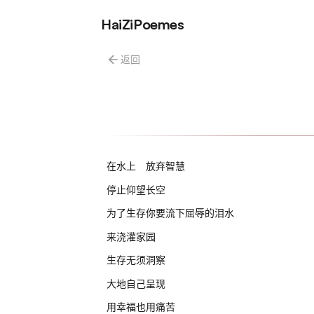
HaiZiPoemes
返回
在水上 放弃智慧
停止仰望长空
为了生存你要流下屈辱的泪水
来浇灌家园
生存无须洞察
大地自己呈现
用幸福也用痛苦