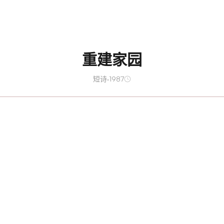
重建家园
短诗
·
1987