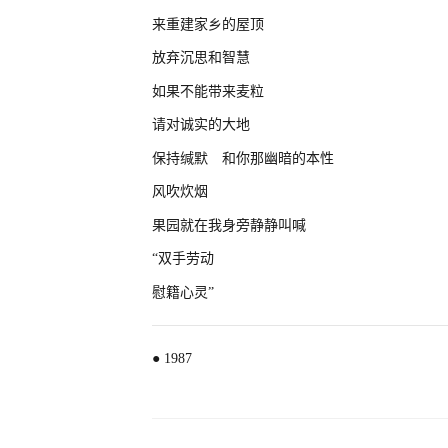
来重建家乡的屋顶
放弃沉思和智慧
如果不能带来麦粒
请对诚实的大地
保持缄默 和你那幽暗的本性
风吹炊烟
果园就在我身旁静静叫喊
“双手劳动
慰籍心灵”
● 1987