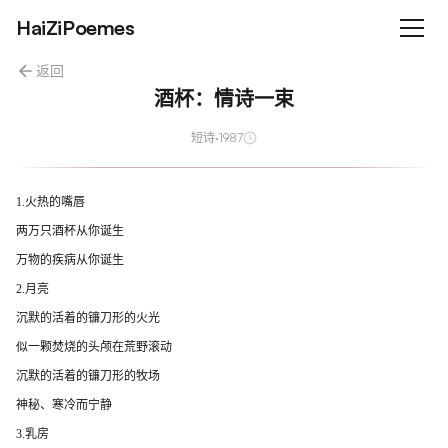
HaiZiPoemes
返回
酒杯：情诗一束
短诗
·
1987
1.火热的嘴唇
两万只酒杯从你诞生
万物的疾病从你诞生
2.月亮
沉默的活着的镰刀形的火光
似一颗焚烧的头颅在荒野滚动
沉默的活着的镰刀形的牧场
神秘、寒冷而宁静
3.乳房