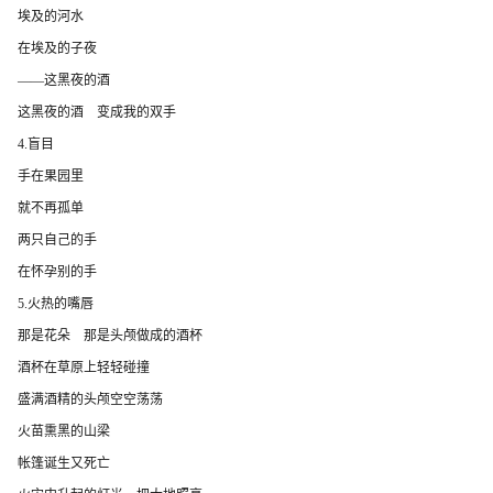
埃及的河水
在埃及的子夜
——这黑夜的酒
这黑夜的酒 变成我的双手
4.盲目
手在果园里
就不再孤单
两只自己的手
在怀孕别的手
5.火热的嘴唇
那是花朵 那是头颅做成的酒杯
酒杯在草原上轻轻碰撞
盛满酒精的头颅空空荡荡
火苗熏黑的山梁
帐篷诞生又死亡