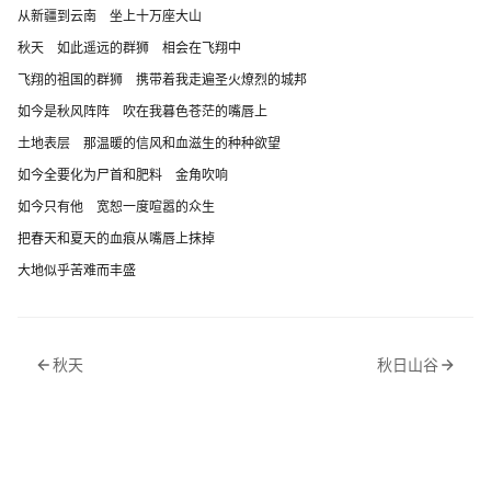
从新疆到云南 坐上十万座大山
秋天 如此遥远的群狮 相会在飞翔中
飞翔的祖国的群狮 携带着我走遍圣火燎烈的城邦
如今是秋风阵阵 吹在我暮色苍茫的嘴唇上
土地表层 那温暖的信风和血滋生的种种欲望
如今全要化为尸首和肥料 金角吹响
如今只有他 宽恕一度喧嚣的众生
把春天和夏天的血痕从嘴唇上抹掉
大地似乎苦难而丰盛
秋天
秋日山谷