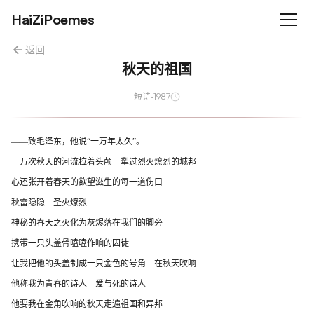
HaiZiPoemes
返回
秋天的祖国
短诗
·
1987
——致毛泽东，他说“一万年太久”。
一万次秋天的河流拉着头颅 犁过烈火燎烈的城邦
心还张开着春天的欲望滋生的每一道伤口
秋雷隐隐 圣火燎烈
神秘的春天之火化为灰烬落在我们的脚旁
携带一只头盖骨嗑嗑作响的囚徒
让我把他的头盖制成一只金色的号角 在秋天吹响
他称我为青春的诗人 爱与死的诗人
他要我在金角吹响的秋天走遍祖国和异邦