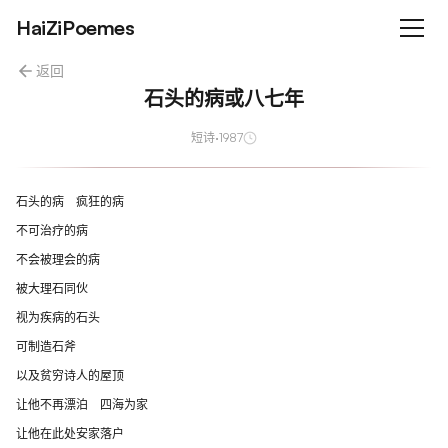
HaiZiPoemes
返回
石头的病或八七年
短诗
·
1987
石头的病 疯狂的病
不可治疗的病
不会被理会的病
被大理石同伙
视为疾病的石头
可制造石斧
以及贫穷诗人的屋顶
让他不再漂泊 四海为家
让他在此处安家落户