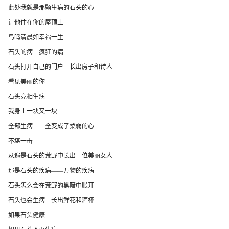
此处我就是那颗生病的石头的心
让他住在你的屋顶上
鸟鸣清晨如幸福一生
石头的病 疯狂的病
石头打开自己的门户 长出房子和诗人
看见美丽的你
石头竞相生病
我身上一块又一块
全部生病——全变成了柔弱的心
不堪一击
从遍是石头的荒野中长出一位美丽女人
那是石头的疾病——万物的疾病
石头怎么会在荒野的黑暗中胀开
石头也会生病 长出鲜花和酒杯
如果石头健康