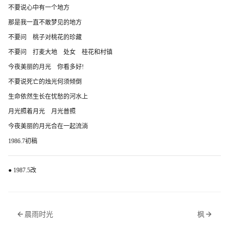
不要说心中有一个地方
那是我一直不敢梦见的地方
不要问 桃子对桃花的珍藏
不要问 打麦大地 处女 桂花和村镇
今夜美丽的月光 你看多好!
不要说死亡的烛光何须倾倒
生命依然生长在忧愁的河水上
月光照着月光 月光普照
今夜美丽的月光合在一起流淌
1986.7初稿
● 1987.5改
晨雨时光
枫