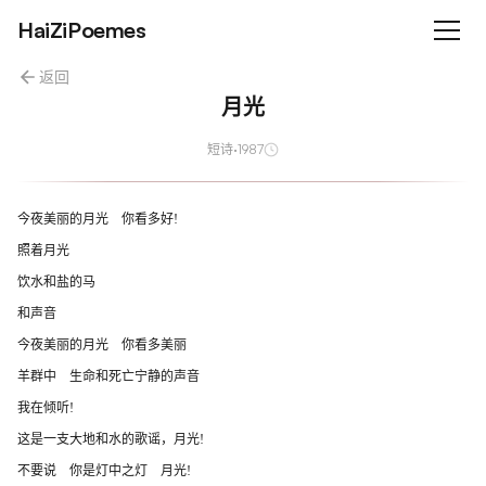
HaiZiPoemes
返回
月光
短诗
·
1987
今夜美丽的月光 你看多好!
照着月光
饮水和盐的马
和声音
今夜美丽的月光 你看多美丽
羊群中 生命和死亡宁静的声音
我在倾听!
这是一支大地和水的歌谣，月光!
不要说 你是灯中之灯 月光!