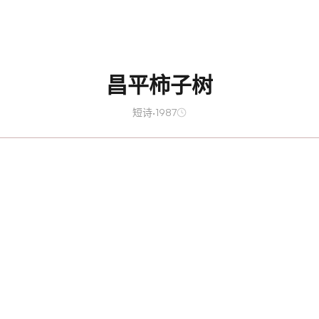
昌平柿子树
短诗
·
1987