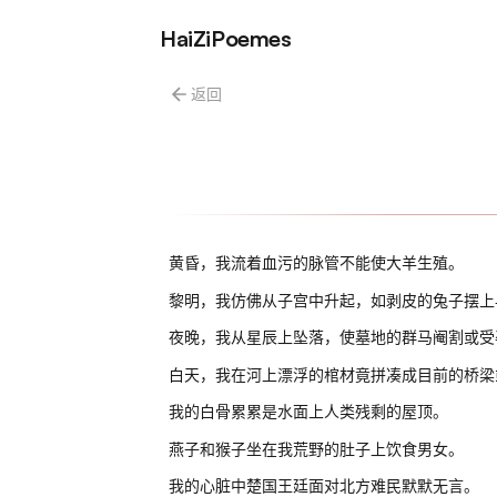
HaiZiPoemes
返回
黄昏，我流着血污的脉管不能使大羊生殖。
黎明，我仿佛从子宫中升起，如剥皮的兔子摆上
夜晚，我从星辰上坠落，使墓地的群马阉割或受
白天，我在河上漂浮的棺材竟拼凑成目前的桥梁
我的白骨累累是水面上人类残剩的屋顶。
燕子和猴子坐在我荒野的肚子上饮食男女。
我的心脏中楚国王廷面对北方难民默默无言。