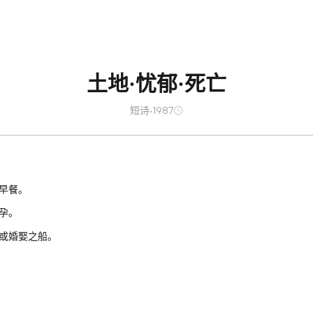
土地·忧郁·死亡
短诗
·
1987
早餐。
孕。
或婚娶之船。