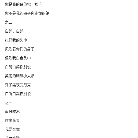
你是我的哥你招一招手
你不是我的哥哥你走你的路
之二
白鸽，白鸽
扎好我的头巾
风吹着你们的身子
像吹我白色头巾
白鸽白鸽你别说
美丽的脑袋小太阳
到了黑夜变月亮
白鸽白鸽你别说
之三
南风吹木
吹出花果
我要亲你