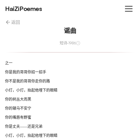
HaiZiPoemes
返回
谣曲
短诗
·
1986
之一
你是我的哥哥你招一招手
你不是我的哥哥你走你的路
小灯，小灯，抬起他埋下的眼睛
你的树丛大而黑
你的辕马不安宁
你的嘴唇有野蜜
你是丈夫——还是兄弟
小灯，小灯，抬起他埋下的眼睛