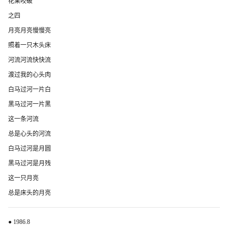
花果咬破
之四
月亮月亮慢慢亮
照着一只木头床
河流河流快快流
渡过我的心头肉
白马过河一片白
黑马过河一片黑
这一条河流
总是心头的河流
白马过河是月圆
黑马过河是月残
这一只月亮
总是床头的月亮
● 1986.8