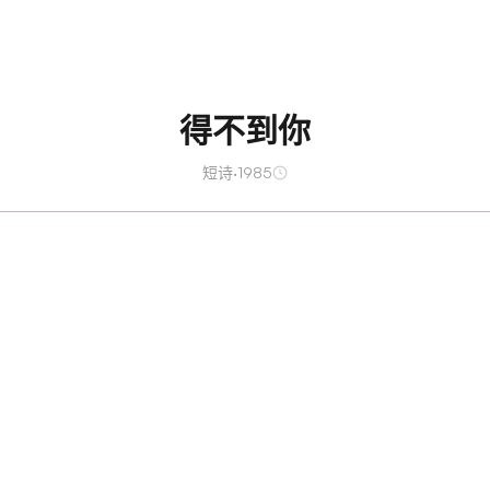
得不到你
短诗
·
1985