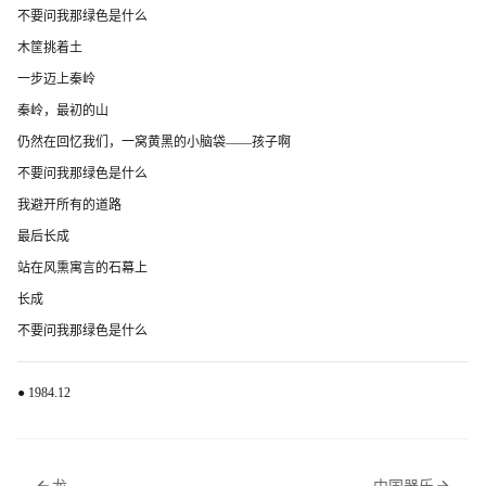
不要问我那绿色是什么
木筐挑着土
一步迈上秦岭
秦岭，最初的山
仍然在回忆我们，一窝黄黑的小脑袋——孩子啊
不要问我那绿色是什么
我避开所有的道路
最后长成
站在风熏寓言的石幕上
长成
不要问我那绿色是什么
● 1984.12
龙
中国器乐