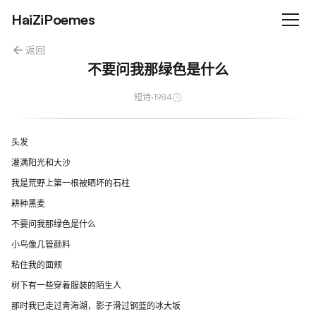
HaiZiPoemes
返回
不要问我那绿色是什么
短诗
·
1984
头发
灌满阳光和大沙
我是荒野上第一根被晒坏的石柱
耕种黑麦
不要问我那绿色是什么
小鸟像几管颜料
粘住我的面颊
树下有一些穿着服装的陌生人
那时我已走过青海湖，影子滑过钢蓝的冰大坂