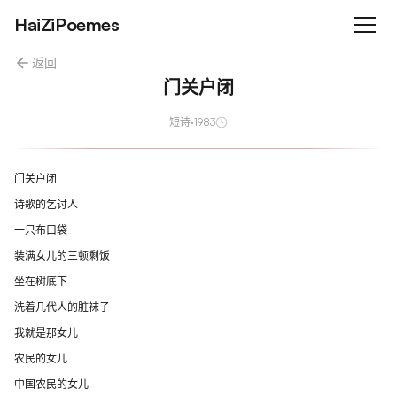
HaiZiPoemes
返回
门关户闭
短诗
·
1983
门关户闭
诗歌的乞讨人
一只布口袋
装满女儿的三顿剩饭
坐在树底下
洗着几代人的脏袜子
我就是那女儿
农民的女儿
中国农民的女儿