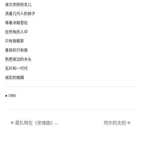
波兰农民的女儿
洗着几代人的袜子
等着冰融雪化
在所有的人中
只有我粗笨
善良的只有我
熟悉身边的木头
瓦片和一代代
诚实的婚姻
● 1986
莫扎特在《安魂曲》中说
阿尔的太阳