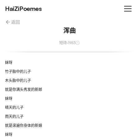
HaiZiPoemes
返回
浑曲
短诗
·
1983
妹呀
竹子胎中的儿子
木头胎中的儿子
就是你满头秀发的新郎
妹呀
晴天的儿子
雨天的儿子
就是滚遍你身体的新娘
妹呀