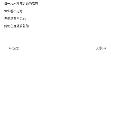
每一片木叶都是她的嘴唇
但你看不见她
你仍然看不见她
她仍在远处爱着你
城里
天鹅