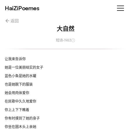
HaiZiPoemes
返回
大自然
短诗
·
1983
让我来告诉你
她是一位美丽结实的女子
蓝色小鱼是她的水罐
也是她脱下的服装
她会用肉体爱你
在民歌中久久地爱你
你上上下下瞧着
你有时摸到了她的身子
你坐在圆木头上亲她